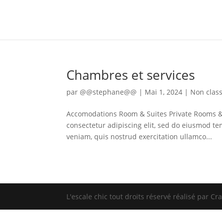
Chambres et services
par
@@stephane@@
|
Mai 1, 2024
|
Non clas
Accomodations Room & Suites Private Rooms &
consectetur adipiscing elit, sed do eiusmod t
veniam, quis nostrud exercitation ullamco...
L'escale chic tout droits réservé réalisé par C