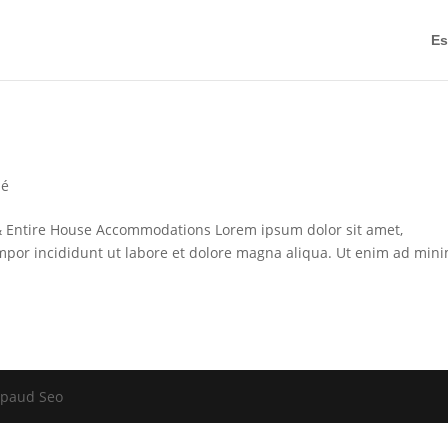
Es
sé
 Entire House Accommodations Lorem ipsum dolor sit amet,
empor incididunt ut labore et dolore magna aliqua. Ut enim ad min
rapaud Seo